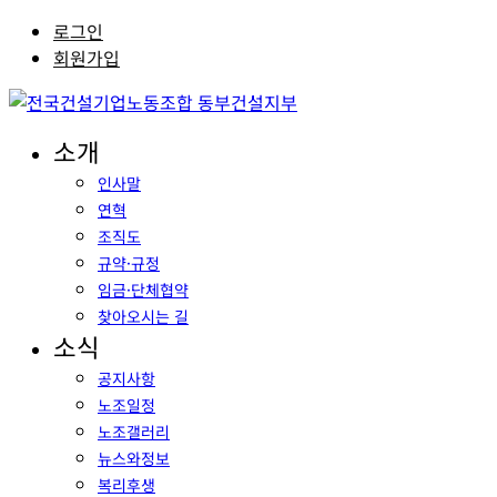
로그인
회원가입
소개
인사말
연혁
조직도
규약·규정
임금·단체협약
찾아오시는 길
소식
공지사항
노조일정
노조갤러리
뉴스와정보
복리후생