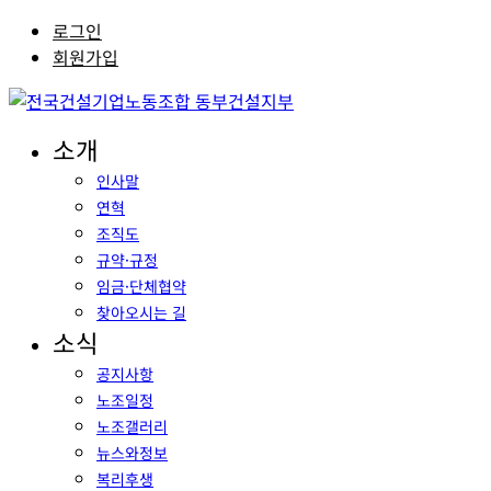
로그인
회원가입
소개
인사말
연혁
조직도
규약·규정
임금·단체협약
찾아오시는 길
소식
공지사항
노조일정
노조갤러리
뉴스와정보
복리후생