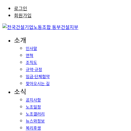
로그인
회원가입
소개
인사말
연혁
조직도
규약·규정
임금·단체협약
찾아오시는 길
소식
공지사항
노조일정
노조갤러리
뉴스와정보
복리후생