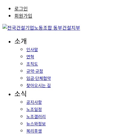
로그인
회원가입
소개
인사말
연혁
조직도
규약·규정
임금·단체협약
찾아오시는 길
소식
공지사항
노조일정
노조갤러리
뉴스와정보
복리후생